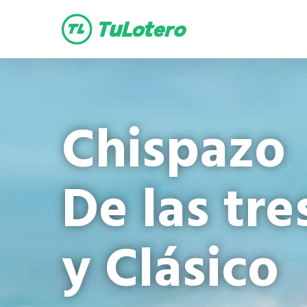
main
content
Chispazo
De las tre
y Clásico