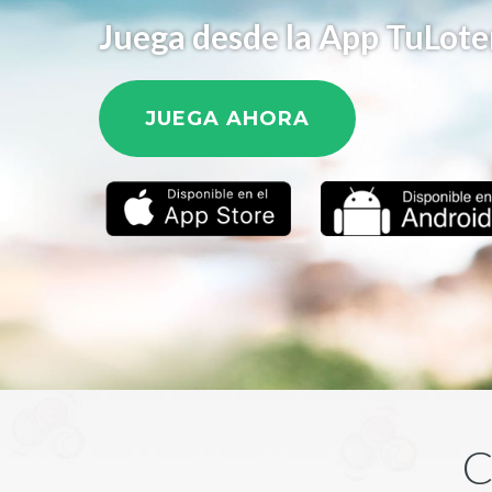
Juega desde la App TuLote
JUEGA AHORA
C