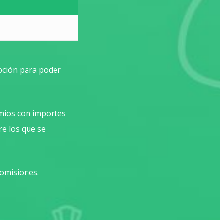
pción para poder
mios con importes
re los que se
comisiones.