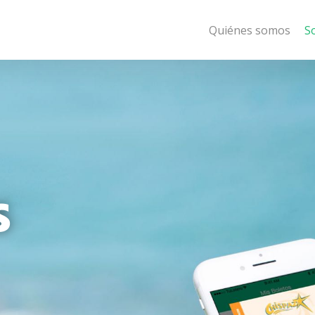
Quiénes somos
S
s