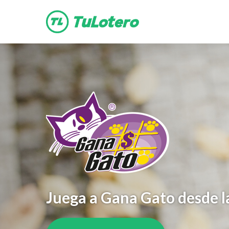
main
content
Juega a Gana Gato desde l