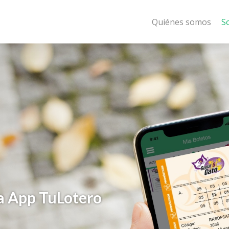
Quiénes somos
S
a App TuLotero