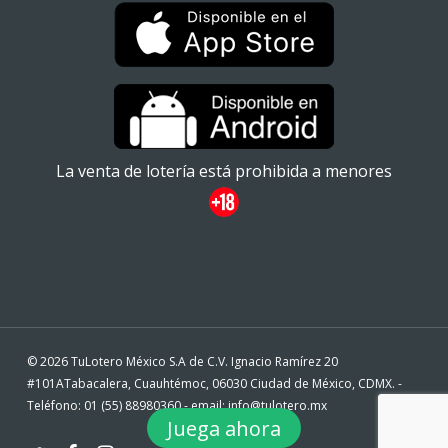
La venta de lotería está prohibida a menores
© 2026 TuLotero México S.A de C.V. Ignacio Ramírez 20
#101ATabacalera, Cuauhtémoc, 06030 Ciudad de México, CDMX. -
Teléfono: 01 (55) 88980360 - email: info@tulotero.mx
Juega ahora