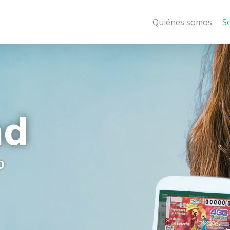
Quiénes somos
S
ad
o