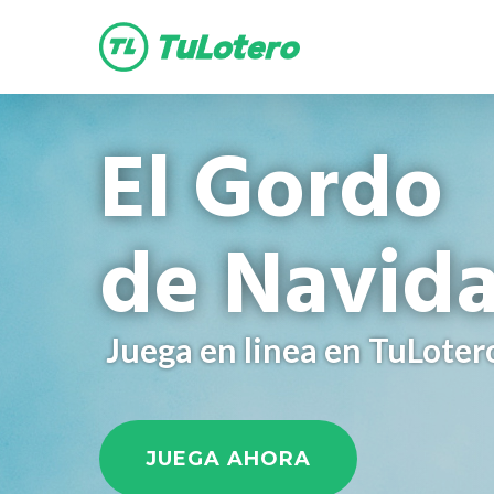
main
content
El Gordo
de Navid
Juega en linea en TuLoter
JUEGA AHORA