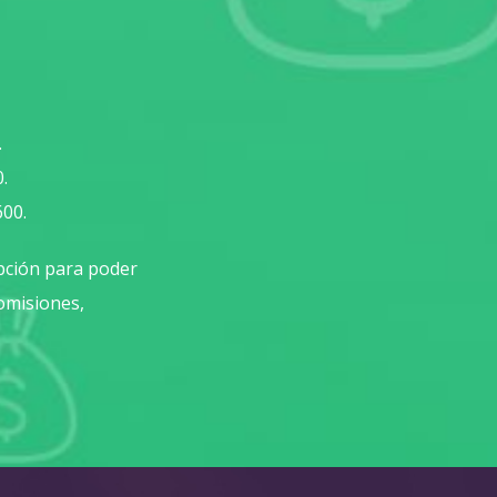
.
.
600.
pción para poder
comisiones,