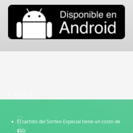
Costo
El cachito del Sorteo Especial tiene un costo de
$60.