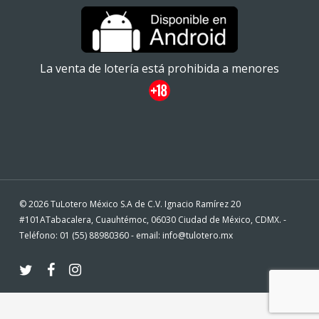
La venta de lotería está prohibida a menores
© 2026 TuLotero México S.A de C.V. Ignacio Ramírez 20
#101ATabacalera, Cuauhtémoc, 06030 Ciudad de México, CDMX. -
Teléfono: 01 (55) 88980360 - email: info@tulotero.mx
twitter
facebook
instagram