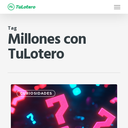
Menu
Skip
to
main
Tag
content
Millones con
TuLotero
1
CURIOSIDADES