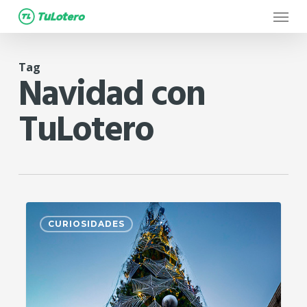
Menu
Skip
to
main
Tag
content
Navidad con
TuLotero
0
CURIOSIDADES