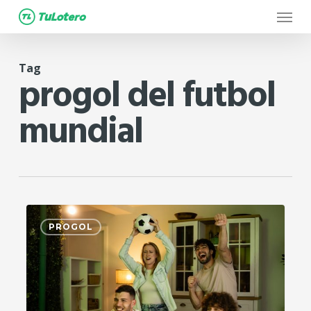
Menu
Skip
to
main
Tag
content
progol del futbol
mundial
1
PROGOL