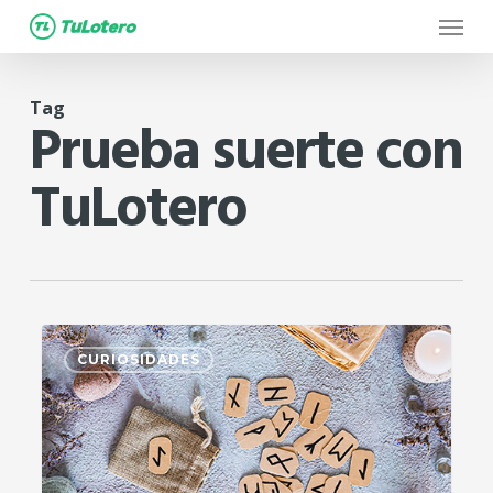
Menu
Skip
to
main
Tag
content
Prueba suerte con
TuLotero
0
CURIOSIDADES