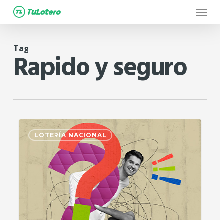
Menu
Skip
to
main
Tag
content
Rapido y seguro
2
LOTERÍA NACIONAL