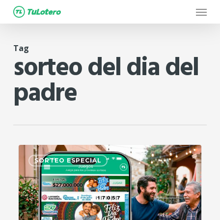
Menu
Skip
to
main
Tag
content
sorteo del dia del
padre
0
SORTEO ESPECIAL