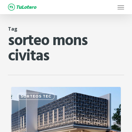
Menu
Skip
to
main
Tag
content
sorteo mons
civitas
0
SORTEOS TEC