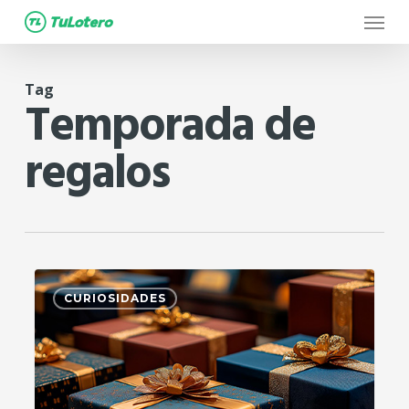
Menu
Skip
to
main
Tag
content
Temporada de
regalos
0
CURIOSIDADES