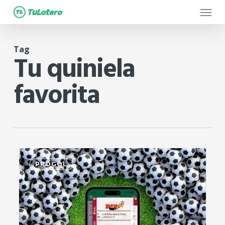
Menu
Skip
to
main
Tag
content
Tu quiniela
favorita
0
PROGOL