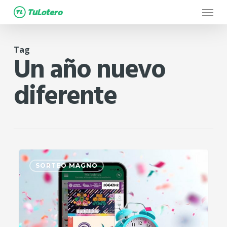
Menu
Skip
to
main
Tag
content
Un año nuevo
diferente
0
SORTEO MAGNO