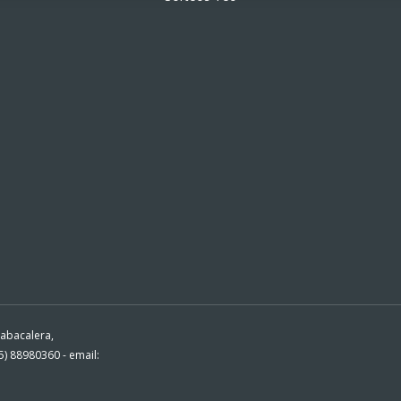
Tabacalera,
) 88980360 - email: