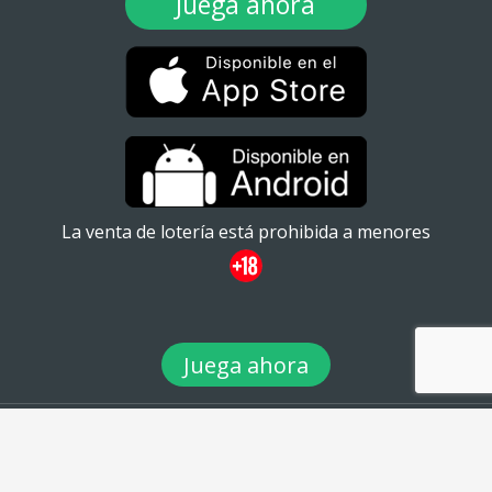
Juega ahora
La venta de lotería está prohibida a menores
Juega ahora
© 2026 TuLotero México S.A de C.V. Ignacio Ramírez 20
#101ATabacalera, Cuauhtémoc, 06030 Ciudad de México, CDMX. -
Teléfono: 01 (55) 88980360 - email: info@tulotero.mx