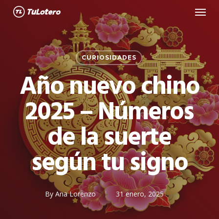
Menu
Skip
to
main
content
CURIOSIDADES
Año nuevo chino
2025 – Números
de la suerte
según tu signo
By
Ana Lorenzo
31 enero, 2025