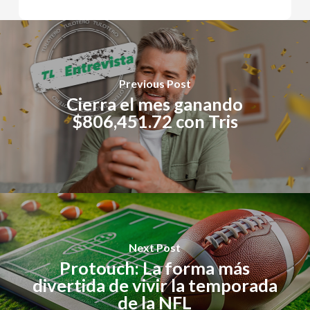
Previous Post
Cierra el mes ganando
$806,451.72 con Tris
Next Post
Protouch: La forma más
divertida de vivir la temporada
de la NFL