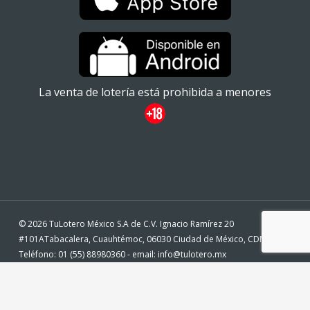
La venta de lotería está prohibida a menores
© 2026 TuLotero México S.A de C.V. Ignacio Ramírez 20
#101ATabacalera, Cuauhtémoc, 06030 Ciudad de México, CDMX. -
Teléfono: 01 (55) 88980360 - email: info@tulotero.mx
twitter
facebook
instagram