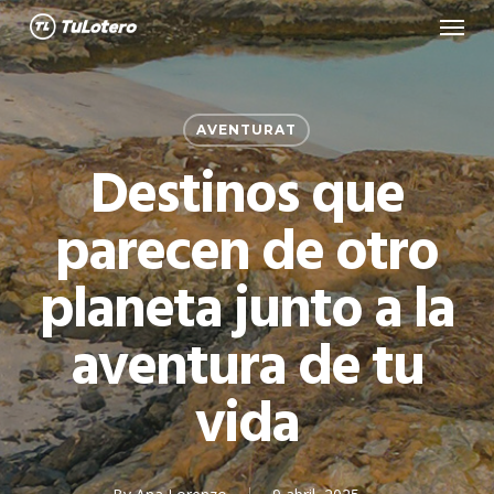
Menu
Skip
to
main
content
AVENTURAT
Destinos que
parecen de otro
planeta junto a la
aventura de tu
vida