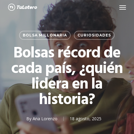
Menu
Skip
to
main
content
BOLSA MILLONARIA
CURIOSIDADES
Bolsas récord de
cada país, ¿quién
lidera en la
historia?
By
Ana Lorenzo
18 agosto, 2025