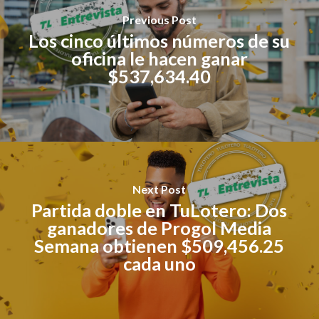
Previous Post
Los cinco últimos números de su
oficina le hacen ganar
$537,634.40
Next Post
Partida doble en TuLotero: Dos
ganadores de Progol Media
Semana obtienen $509,456.25
cada uno