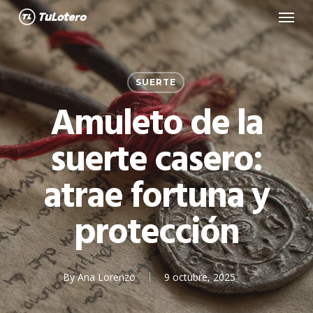
Menu
Skip
to
main
content
SUERTE
Amuleto de la
suerte casero:
atrae fortuna y
protección
By
Ana Lorenzo
9 octubre, 2025