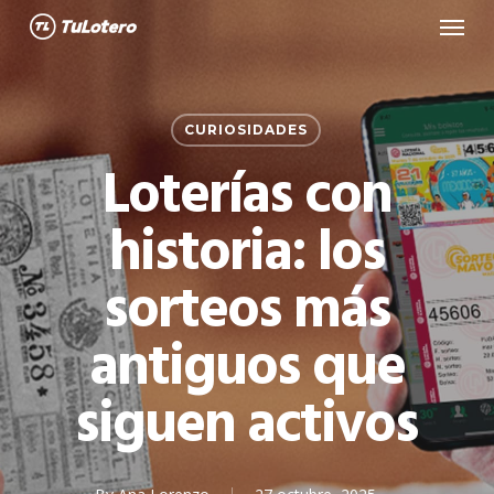
Menu
Skip
to
main
content
CURIOSIDADES
Loterías con
historia: los
sorteos más
antiguos que
siguen activos