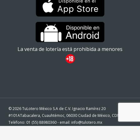
La venta de lotería está prohibida a menores
© 2026 TuLotero México S.A de C.V. Ignacio Ramírez 20
#101ATabacalera, Cuauhtémoc, 06030 Ciudad de México, CDMX. -
Teléfono: 01 (55) 88980360 - email: info@tulotero.mx
twitter
facebook
instagram