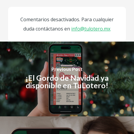
Comentarios desactivados. Para cualquier
duda contáctanos en
info@tulotero.mx
Previous Post
¡El Gordo de Navidad ya
disponible en TuLotero!