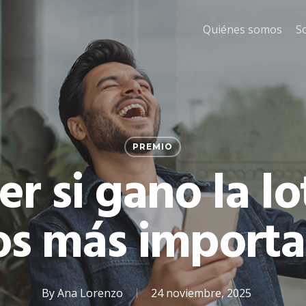
Quiénes somos
S
PREMIO
r si gano la lot
os más importa
By
Ana Lorenzo
24 noviembre, 2025