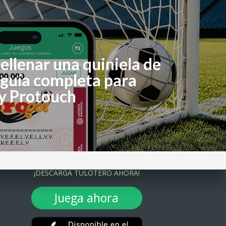
llenar una quiniela de
 guía completa para
 y Protouch
¡DESCARGA TULOTERO AHORA!
Juega ahora