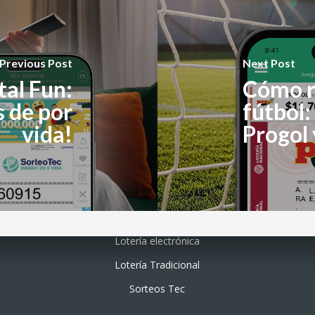
Previous Post
Next Post
tal Fun:
Cómo re
 de por
fútbol:
vida!
Progol
Lotería electrónica
Lotería Tradicional
Sorteos Tec