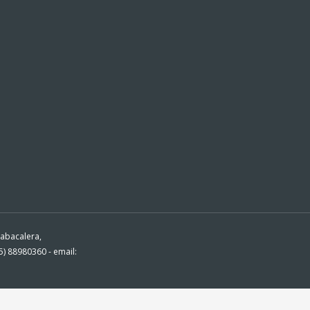
Tabacalera,
) 88980360 - email: