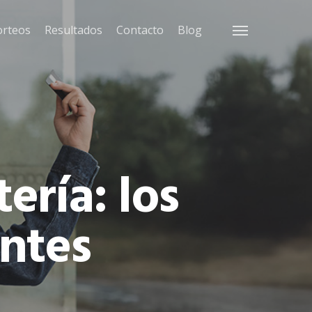
orteos
Resultados
Contacto
Blog
Menu
ería: los
ntes