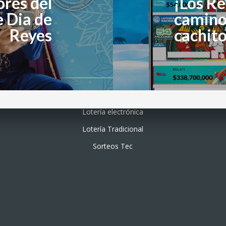
ores del
¡Los R
e Dia de
camino
Reyes
cachit
Lotería electrónica
Lotería Tradicional
Sorteos Tec