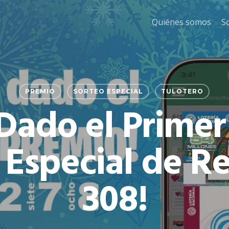
Quiénes somos
S
PREMIO
SORTEO ESPECIAL
TULOTERO
ado el Primer
 Especial de R
308!