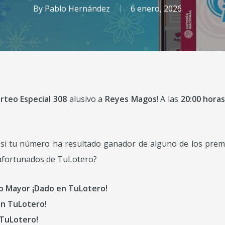
By
Pablo Hernández
6 enero, 2026
rteo Especial 308
alusivo a
Reyes Magos
! A las
20:00 hora
r si tu número ha resultado ganador de alguno de los prem
s afortunados de TuLotero?
o Mayor
¡Dado en TuLotero!
en TuLotero!
 TuLotero!