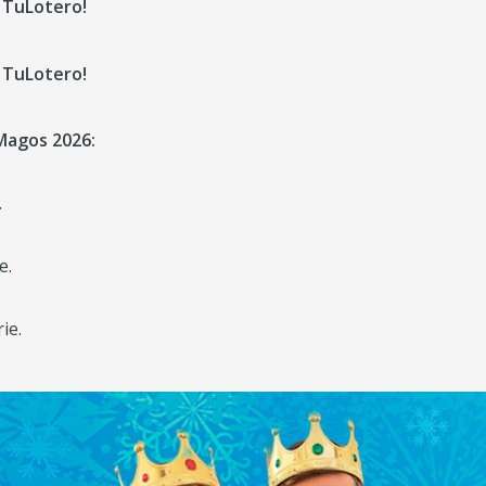
 TuLotero!
 TuLotero!
Magos 2026:
.
e.
ie.