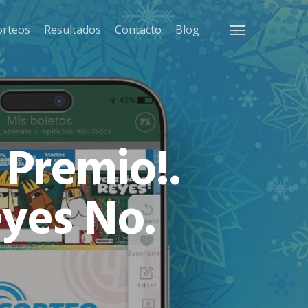
orteos
Resultados
Contacto
Blog
Menu
 Premio!.
eyes No.