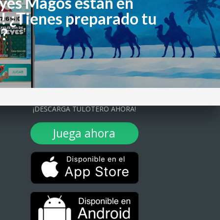
eyes Magos están en
! ¿Tienes preparado tu
o?
¡DESCARGA TULOTERO AHORA!
Juega ahora