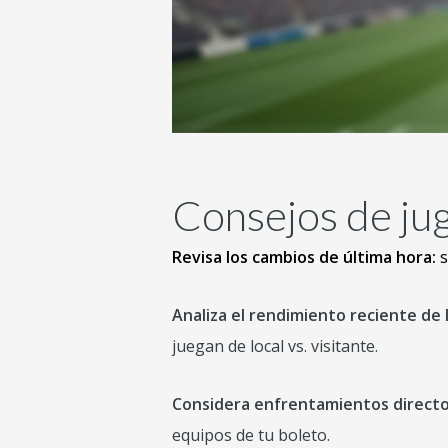
Consejos de ju
Revisa los cambios de última hora:
s
Analiza el rendimiento reciente de 
juegan de local vs. visitante.
Considera enfrentamientos direct
equipos de tu boleto.