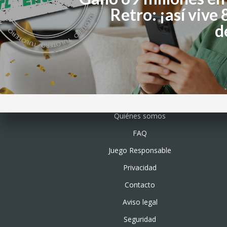
Retro: ¡así vive
d
Quiénes somos
FAQ
Juego Responsable
Privacidad
Contacto
Aviso legal
Seguridad