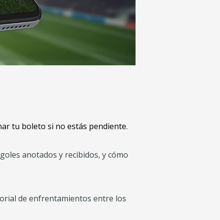
r tu boleto si no estás pendiente.
, goles anotados y recibidos, y cómo
torial de enfrentamientos entre los