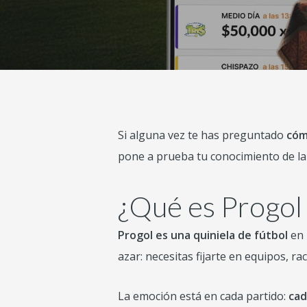
Si alguna vez te has preguntado
cóm
pone a prueba tu conocimiento de la 
¿Qué es Progol 
Progol es una quiniela de fútbol
en 
azar: necesitas fijarte en equipos, 
La emoción está en cada partido:
cad