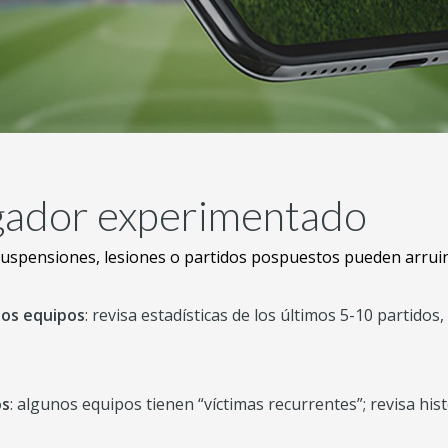
gador experimentado
uspensiones, lesiones o partidos pospuestos pueden arruina
los equipos
: revisa estadísticas de los últimos 5-10 partidos
os
: algunos equipos tienen “víctimas recurrentes”; revisa his