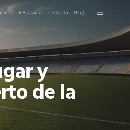
orteos
Resultados
Contacto
Blog
Menu
ugar y
rto de la