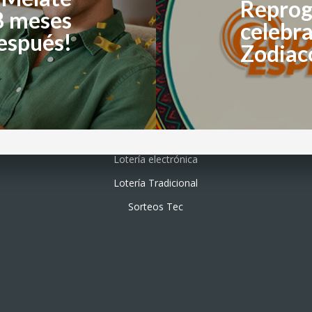
Reprog
 8 meses
celebra
espués!
Zodiac
Lotería electrónica
Lotería Tradicional
Sorteos Tec