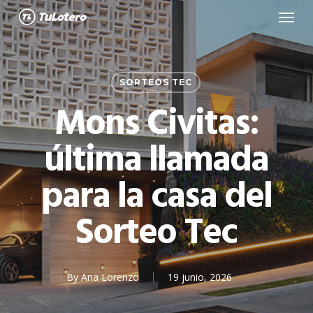
Menu
Skip
to
main
content
SORTEOS TEC
Mons Civitas:
última llamada
para la casa del
Sorteo Tec
By
Ana Lorenzo
19 junio, 2026