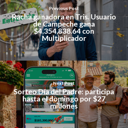
Previous Post
Racha ganadora en Tris. Usuario
de Campeche gana
$4,354,838.64 con
Multiplicador
Next Post
Sorteo Día del Padre: participa
hasta el domingo por $27
millones