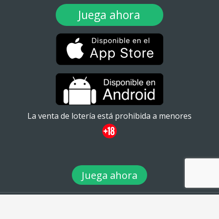
Juega ahora
La venta de lotería está prohibida a menores
Juega ahora
© 2026 TuLotero México S.A de C.V. Ignacio Ramírez 20