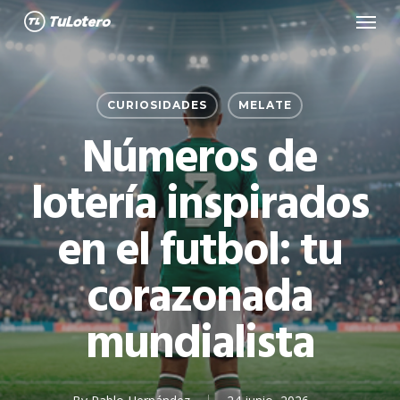
Menu
Skip
to
main
content
CURIOSIDADES
MELATE
Números de
lotería inspirados
en el futbol: tu
corazonada
mundialista