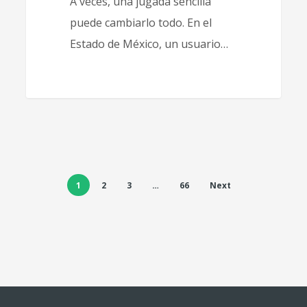
A veces, una jugada sencilla
puede cambiarlo todo. En el
Estado de México, un usuario…
1
2
3
…
66
Next