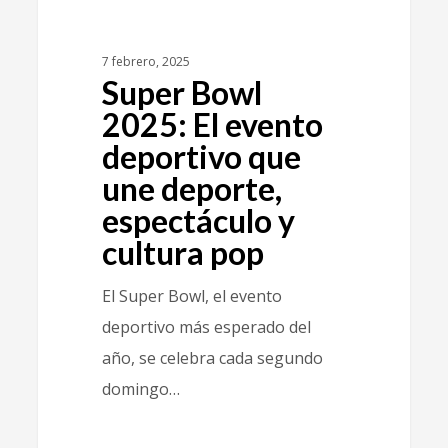
7 febrero, 2025
Super Bowl
2025: El evento
deportivo que
une deporte,
espectáculo y
cultura pop
El Super Bowl, el evento
deportivo más esperado del
año, se celebra cada segundo
domingo…