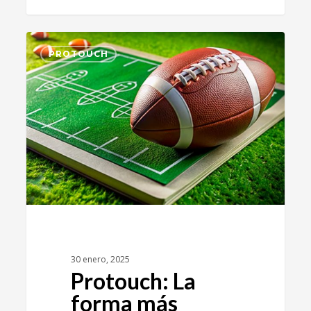
0
PROTOUCH
30 enero, 2025
Protouch: La
forma más