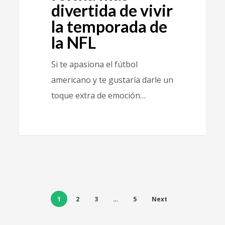
divertida de vivir
la temporada de
la NFL
Si te apasiona el fútbol
americano y te gustaría darle un
toque extra de emoción…
1
2
3
…
5
Next