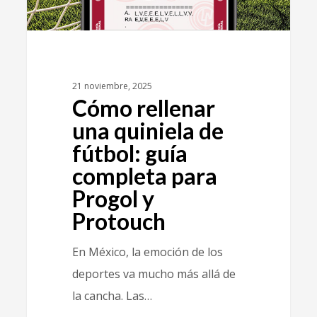
21 noviembre, 2025
Cómo rellenar
una quiniela de
fútbol: guía
completa para
Progol y
Protouch
En México, la emoción de los
deportes va mucho más allá de
la cancha. Las…