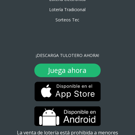
Lotería Tradicional
Sorteos Tec
¡DESCARGA TULOTERO AHORA!
Juega ahora
La venta de lotería está prohibida a menores