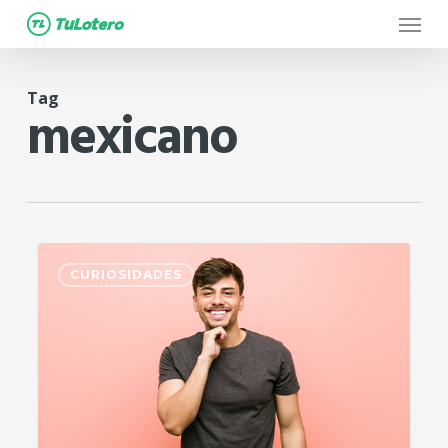
Menu
Skip
to
main
Tag
content
mexicano
2
CURIOSIDADES