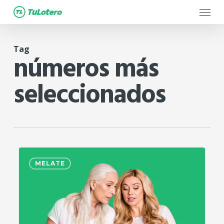
Menu
Skip
to
main
Tag
content
números más
seleccionados
0
MELATE