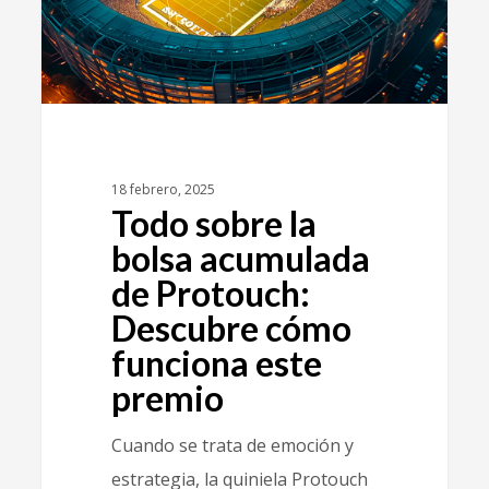
18 febrero, 2025
Todo sobre la
bolsa acumulada
de Protouch:
Descubre cómo
funciona este
premio
Cuando se trata de emoción y
estrategia, la quiniela Protouch