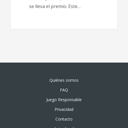
se lleva el premio. Este…
Quiénes somos
FAQ
Juego Responsable
Privacidad
Contacto