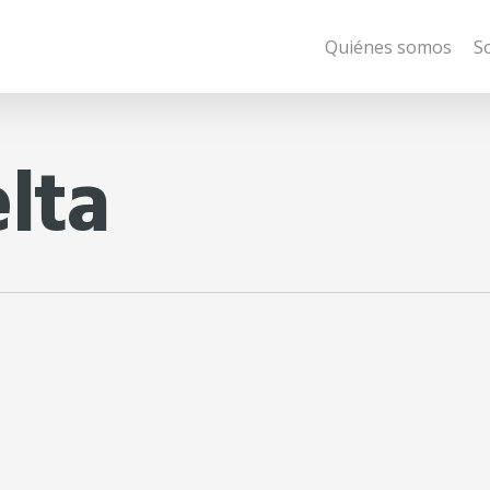
Quiénes somos
S
lta