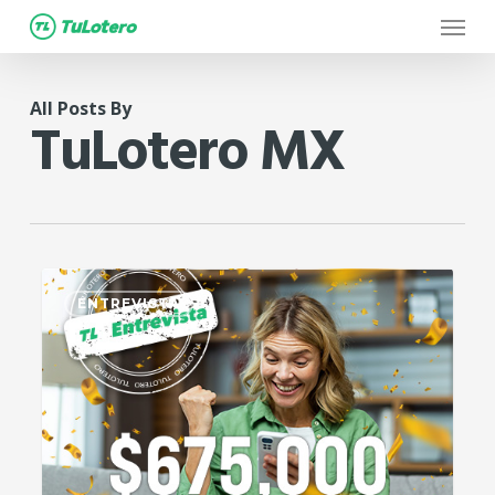
Menu
Skip
to
main
All Posts By
content
TuLotero MX
2
ENTREVISTA