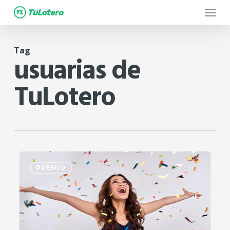
Menu
Skip
to
main
Tag
content
usuarias de
TuLotero
2
PREMIO