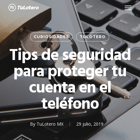
Menu
Skip
to
main
content
CURIOSIDADES
TULOTERO
Tips de seguridad
para proteger tu
cuenta en el
teléfono
By
TuLotero MX
29 julio, 2019