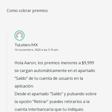
Como cobrar premios
TuLotero MX
16 noviembre, 2020 a las 3:19 am
Hola Aaron, los premios menores a $9,999
se cargan automáticamente en el apartado
“Saldo” de tu cuenta de usuario en la
aplicación.
Desde el apartado “Saldo” y pulsando sobre
la opción “Retirar” puedes retirarlos a la
cuenta interbancaria que tu indiques.