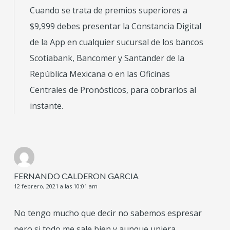
Cuando se trata de premios superiores a
$9,999 debes presentar la Constancia Digital
de la App en cualquier sucursal de los bancos
Scotiabank, Bancomer y Santander de la
República Mexicana o en las Oficinas
Centrales de Pronósticos, para cobrarlos al
instante.
FERNANDO CALDERON GARCIA
12 febrero, 2021 a las 10:01 am
No tengo mucho que decir no sabemos espresar
pero si todo me sale bien y aunque uniera