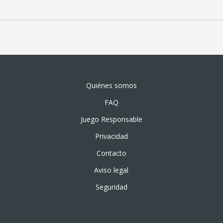
Quiénes somos
FAQ
Juego Responsable
Privacidad
Contacto
Aviso legal
Seguridad