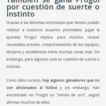
por cuestión de suerte o
instinto
Gracias a las distintas entrevistas que hemos podido
realizar a nuestros usuarios premiados, jugar la
quiniela Progol implica para muchos revisar
resultados previos, comportamiento de los equipos,
titulares y estadísticas entre muchas cosas más. Sin
embargo, para algunos solo es cuestión de suerte o
instinto.
Como dato curioso,
hay algunos ganadores que no
son aficionados al fútbol
y sin embargo, han
encontrado en Progol su “minita de oro”, según
afirman muchos de ellos.