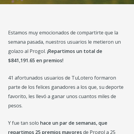
Estamos muy emocionados de compartirte que la
semana pasada, nuestros usuarios le metieron un
golazo al Progol.
¡Repartimos un total de
$841,191.65 en premios!
41 afortunados usuarios de TuLotero formaron
parte de los felices ganadores a los que, su deporte
favorito, les llevó a ganar unos cuantos miles de
pesos.
Y fue tan solo
hace un par de semanas, que
repartimos 25 premios mayores
de Progol a 25