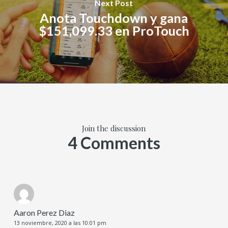
Next Post
Anota Touchdown y gana
$151,099.33 en ProTouch
Join the discussion
4 Comments
Aaron Perez Diaz
13 noviembre, 2020 a las 10:01 pm