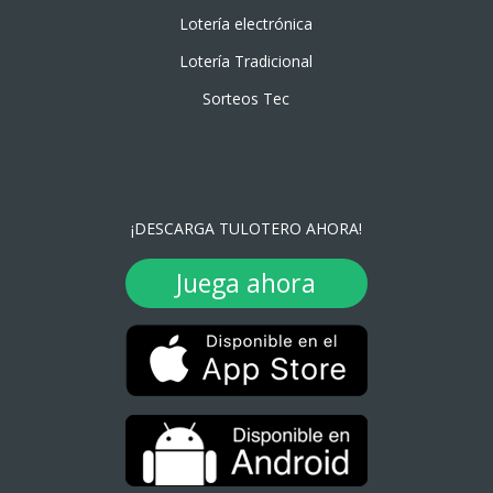
Lotería electrónica
Lotería Tradicional
Sorteos Tec
¡DESCARGA TULOTERO AHORA!
Juega ahora