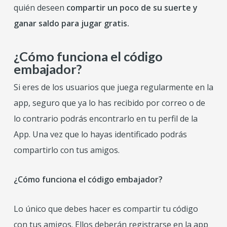
quién deseen
compartir un poco de su suerte y
ganar saldo para jugar gratis.
¿Cómo funciona el código
embajador?
Si eres de los usuarios que juega regularmente en la
app, seguro que ya lo has recibido por correo o de
lo contrario podrás encontrarlo en tu perfil de la
App. Una vez que lo hayas identificado podrás
compartirlo con tus amigos.
¿Cómo funciona el código embajador?
Lo único que debes hacer es compartir tu código
con tus amigos. Ellos deberán registrarse en la app