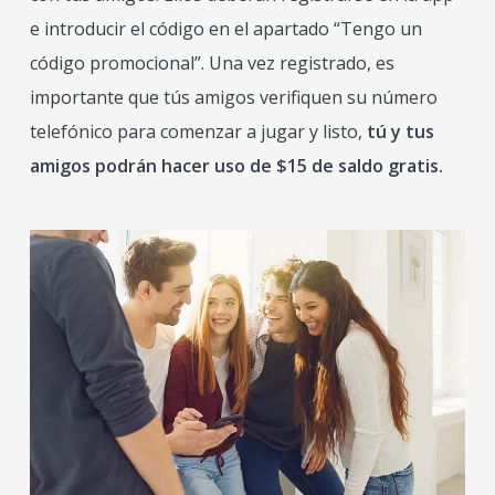
e introducir el código en el apartado “Tengo un
código promocional”. Una vez registrado, es
importante que tús amigos verifiquen su número
telefónico para comenzar a jugar y listo,
tú y tus
amigos podrán hacer uso de $15 de saldo gratis.