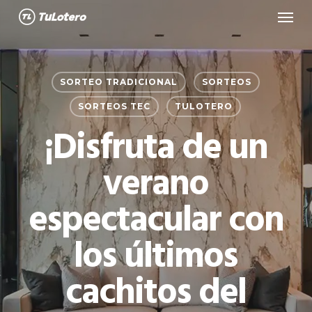
Menu
Skip
to
main
content
SORTEO TRADICIONAL
SORTEOS
SORTEOS TEC
TULOTERO
¡Disfruta de un
verano
espectacular con
los últimos
cachitos del