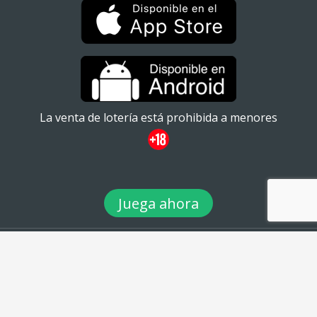
La venta de lotería está prohibida a menores
Juega ahora
© 2026 TuLotero México S.A de C.V. Ignacio Ramírez 20
#101ATabacalera, Cuauhtémoc, 06030 Ciudad de México, CDMX. -
Teléfono: 01 (55) 88980360 - email: info@tulotero.mx
twitter
facebook
instagram