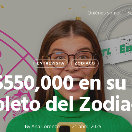
Quiénes somos
S
ENTREVISTA
ZODIACO
550,000 en su
leto del Zodi
By
Ana Lorenzo
21 abril, 2025