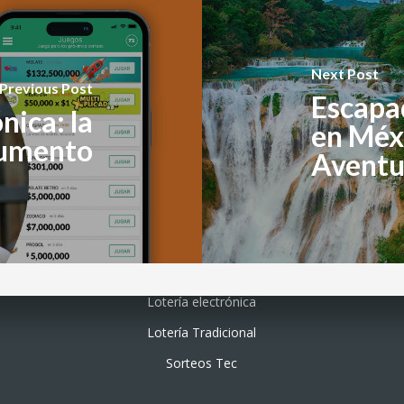
Next Post
Previous Post
Escapa
nica: la
en Méxi
aumento
Aventu
Lotería electrónica
Lotería Tradicional
Sorteos Tec