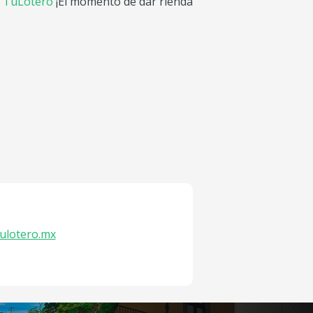
n
TuLotero
¡El momento de dar rienda
ulotero.mx