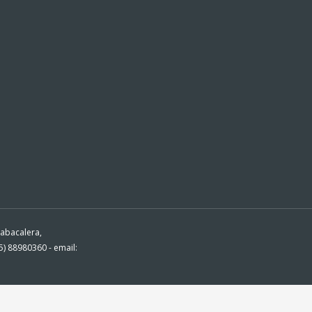
Tabacalera,
) 88980360 - email: