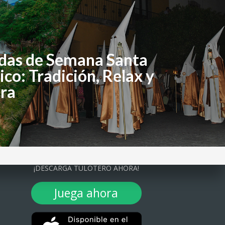
das de Semana Santa
co: Tradición, Relax y
ra
¡DESCARGA TULOTERO AHORA!
Juega ahora