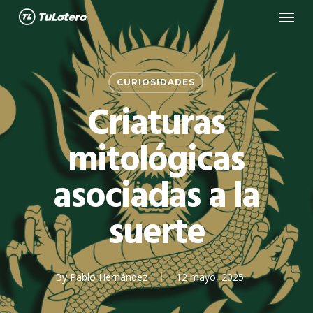
Menu
Skip
to
main
content
CURIOSIDADES
Criaturas
mitológicas
asociadas a la
suerte
By
Pablo Hernández
12 mayo, 2025