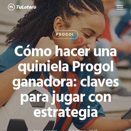
Menu
Skip
to
main
content
PROGOL
Cómo hacer una
quiniela Progol
ganadora: claves
para jugar con
estrategia