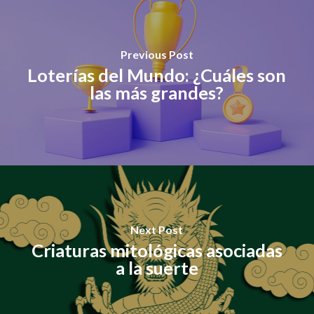
Previous Post
Loterías del Mundo: ¿Cuáles son
las más grandes?
Next Post
Criaturas mitológicas asociadas
a la suerte