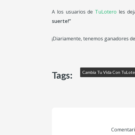
A los usuarios de
TuLotero
les dej
suerte!”
¡Diariamente, tenemos ganadores den
Tags:
Cambia Tu Vida Con TuLote
Comentario