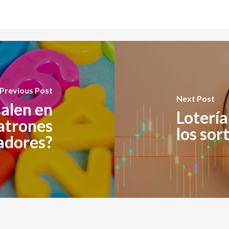
Previous Post
Next Post
alen en
Lotería
atrones
los sor
adores?