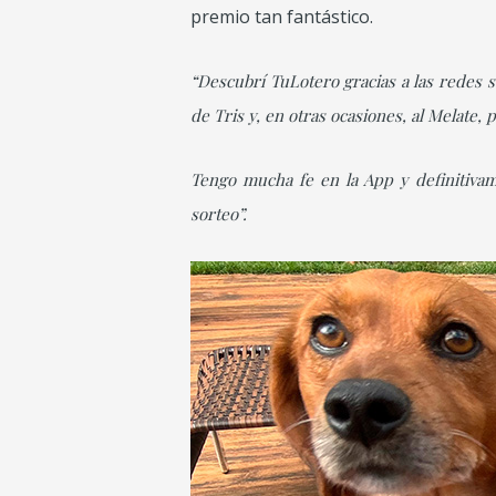
premio tan fantástico.
“Descubrí TuLotero gracias a las redes s
de Tris y, en otras ocasiones, al Melate, 
Tengo mucha fe en la App y definitivam
sorteo”.