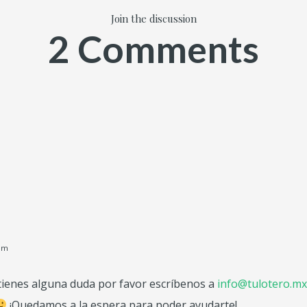
Join the discussion
2 Comments
 am
 tienes alguna duda por favor escríbenos a
info@tulotero.mx
¡Quedamos a la espera para poder ayudarte!