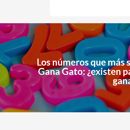
Los números que más s
Gana Gato: ¿existen p
gan