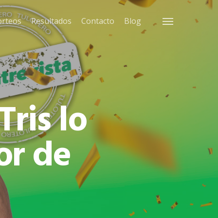
orteos
Resultados
Contacto
Blog
Menu
Tris lo
or de