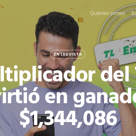
Quiénes somos
S
ENTREVISTA
tiplicador del 
irtió en ganad
$1,344,086