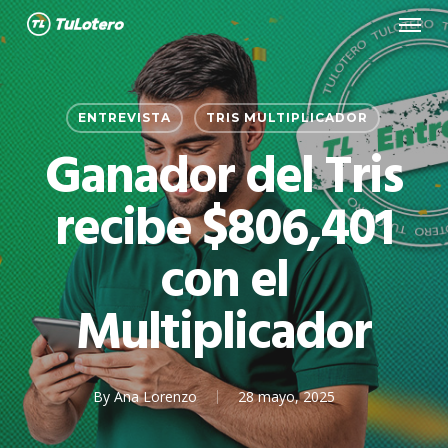
Menu
Skip
to
main
content
ENTREVISTA
TRIS MULTIPLICADOR
Ganador del Tris
recibe $806,401
con el
Multiplicador
By
Ana Lorenzo
28 mayo, 2025