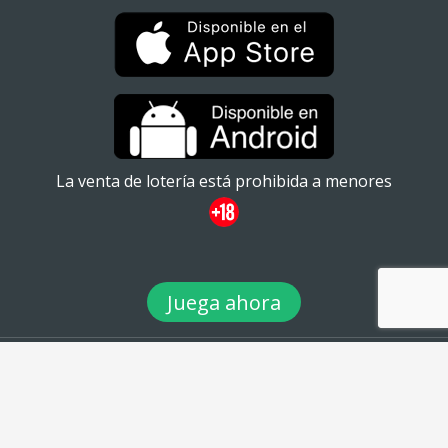
La venta de lotería está prohibida a menores
Juega ahora
© 2026 TuLotero México S.A de C.V. Ignacio Ramírez 20
#101ATabacalera, Cuauhtémoc, 06030 Ciudad de México, CDMX. -
Teléfono: 01 (55) 88980360 - email: info@tulotero.mx