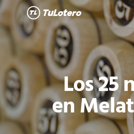
Skip
to
main
content
Los 25 
en Melate