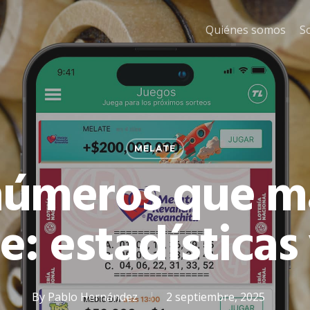
Quiénes somos
S
MELATE
números que m
: estadísticas 
By
Pablo Hernández
2 septiembre, 2025