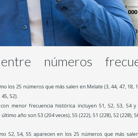
 entre números frecu
o los 25 números que más salen en Melate (3, 44, 47, 18, 11, 5
 45, 52).
con menor frecuencia histórica incluyen 51, 52, 53, 54 y
imo año son 53 (204 veces), 55 (222), 51 (228), 52 (228), 56
o 52, 54, 55 aparecen en los 25 números que más salen 