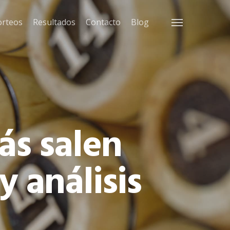
orteos
Resultados
Contacto
Blog
Menu
ás salen
y análisis