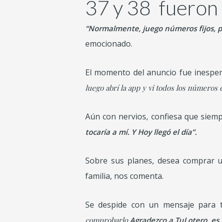
37 y 38 fueron
“Normalmente, juego números fijos, per
emocionado.
El momento del anuncio fue inespe
luego abrí la app y vi todos los números 
Aún con nervios, confiesa que siem
tocaría a mí. Y Hoy llegó el día”.
Sobre sus planes,
desea comprar un
familia
, nos comenta.
Se despide con un mensaje para t
comprobarlo.
Agradezco a TuLotero, es 