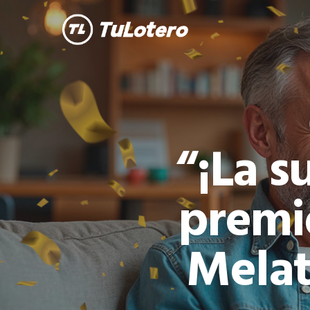
Skip
to
main
content
“¡La s
premi
Melat