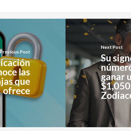
Next Post
Previous Post
Su sign
licación
números
oce las
ganar 
ajas que
$1,050
ofrece
Zodiac