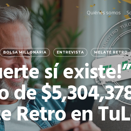
Quiénes somos
S
BOLSA MILLONARIA
ENTREVISTA
MELATE RETRO
uerte sí existe!
o de $5,304,378
e Retro en TuL