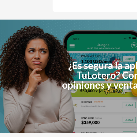
¿Es segura la ap
TuLotero? Con
opiniones y vent