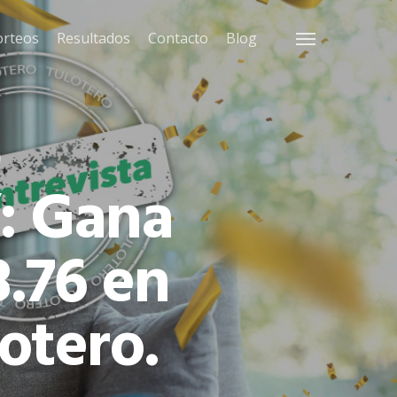
orteos
Resultados
Contacto
Blog
Menu
”: Gana
.76 en
otero.