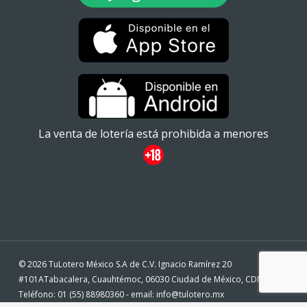
La venta de lotería está prohibida a menores
© 2026 TuLotero México S.A de C.V. Ignacio Ramírez 20
#101ATabacalera, Cuauhtémoc, 06030 Ciudad de México, CDMX. -
Teléfono: 01 (55) 88980360 - email: info@tulotero.mx