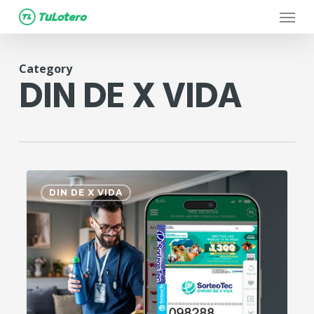
Menu
Skip
to
main
Category
content
DIN DE X VIDA
1
DIN DE X VIDA